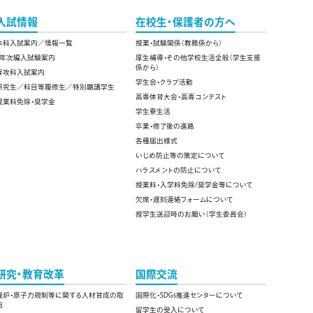
入試情報
在校生・保護者の方へ
本科入試案内／情報一覧
授業・試験関係（教務係から）
4年次編入試験案内
厚生補導・その他学校生活全般（学生支援
係から）
専攻科入試案内
学生会・クラブ活動
研究生／科目等履修生／特別聴講学生
高専体育大会・高専コンテスト
授業料免除・奨学金
学生寮生活
卒業・修了後の進路
各種届出様式
いじめ防止等の策定について
ハラスメントの防止について
授業料・入学料免除/奨学金等について
欠席・遅刻連絡フォームについて
授学生送迎時のお願い（学生委員会）
研究・教育改革
国際交流
廃炉・原子力規制等に関する人材育成の取
国際化・SDGs推進センターについて
組
留学生の受入について