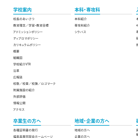
学校案内
本科・専攻科
校長のあいさつ
本科紹介
教育理念／学習・教育目標
専攻科紹介
アドミッションポリシー
シラバス
ディプロマポリシー
カリキュラムポリシー
概要
組織図
学校紹介VTR
沿革
広報誌
校歌／校章／校旗／ロゴマーク
附属施設の紹介
外部評価
情報公開
アクセス
卒業生の方へ
地域・企業の方へ
各種証明書の発行
地域の方へ
福島高専同窓会ホームページ
企業の方へ