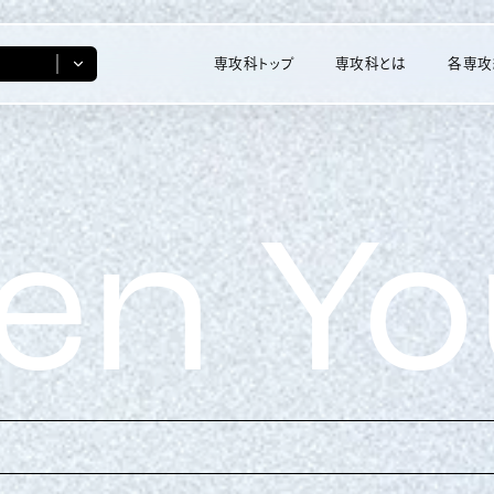
専攻科トップ
専攻科とは
各専攻
産業技術システ
ビジネスコミュ
n You