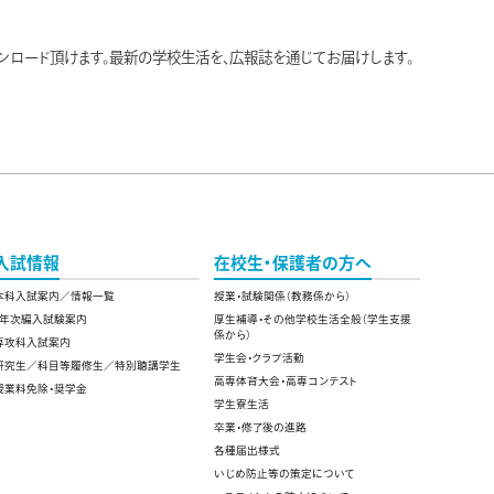
ンロード頂けます。最新の学校生活を、広報誌を通じてお届けします。
入試情報
在校生・保護者の方へ
本科入試案内／情報一覧
授業・試験関係（教務係から）
4年次編入試験案内
厚生補導・その他学校生活全般（学生支援
係から）
専攻科入試案内
学生会・クラブ活動
研究生／科目等履修生／特別聴講学生
高専体育大会・高専コンテスト
授業料免除・奨学金
学生寮生活
卒業・修了後の進路
各種届出様式
いじめ防止等の策定について