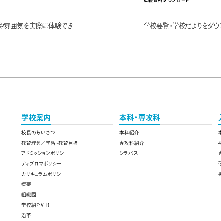
広報資料ダウンロード
境や雰囲気を実際に体験でき
学校要覧・学校だよりをダウ
学校案内
本科・専攻科
校長のあいさつ
本科紹介
教育理念／学習・教育目標
専攻科紹介
アドミッションポリシー
シラバス
ディプロマポリシー
カリキュラムポリシー
概要
組織図
学校紹介VTR
沿革